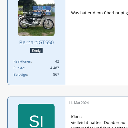
Was hat er denn überhaupt ge
BernardGT550
König
Reaktionen
42
Punkte
4.467
Beiträge
867
11. Mai 2024
Klaus,
vielleicht hattest Du aber auc