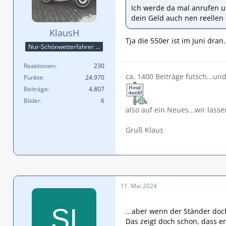
Ich werde da mal anrufen u
dein Geld auch nen reellen 
KlausH
Tja die 550er ist im Juni dran
Nur-Schönwetterfahrer !!! 😎😎😎
Reaktionen
230
ca. 1400 Beiträge futsch...un
Punkte
24.970
Beiträge
4.807
Bilder
6
also auf ein Neues...wir lasse
Gruß Klaus
11. Mai 2024
...aber wenn der Ständer doc
Das zeigt doch schon, dass er 