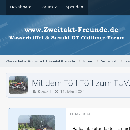
Dashboard
Forum
Spenden
Wasserbüffel & Suzuki GT Zweitaktfreunde
Forum
Suzuki GT
Su
Mit dem Töff Töff zum TÜV.
KlausH
11. Mai 2024
11. Mai 2024
Hallo...ab sofort läster ich n