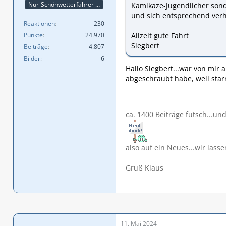
Nur-Schönwetterfahrer !!! 😎😎😎
Kamikaze-Jugendlicher sond
und sich entsprechend verh
Reaktionen
230
Punkte
24.970
Allzeit gute Fahrt
Siegbert
Beiträge
4.807
Bilder
6
Hallo Siegbert...war von mir
abgeschraubt habe, weil starr
ca. 1400 Beiträge futsch...un
also auf ein Neues...wir lasse
Gruß Klaus
11. Mai 2024