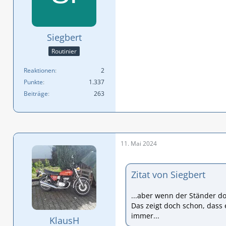
Siegbert
Routinier
Reaktionen
2
Punkte
1.337
Beiträge
263
11. Mai 2024
Zitat von Siegbert
...aber wenn der Ständer d
Das zeigt doch schon, dass e
immer...
KlausH