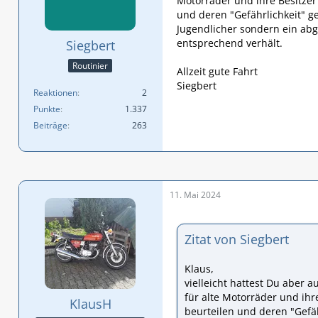
Motorräder und ihre Besitzer
und deren "Gefährlichkeit" g
Jugendlicher sondern ein abg
entsprechend verhält.
Siegbert
Routinier
Allzeit gute Fahrt
Siegbert
Reaktionen
2
Punkte
1.337
Beiträge
263
11. Mai 2024
Zitat von Siegbert
Klaus,
vielleicht hattest Du aber a
für alte Motorräder und ih
KlausH
beurteilen und deren "Gefäh