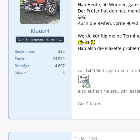
Hab Heute, oh Wunder, ganz k
Der Prüfer hat den neu monti
🤭🤭
Auch die Reifen, vorne 90/90-
KlausH
Werde künftig meine Termine 
Nur-Schönwetterfahrer !!! 😎😎😎
Hab also die Plakette problem
Reaktionen
230
Punkte
24.970
Beiträge
4.807
ca. 1400 Beiträge futsch...un
Bilder
6
also auf ein Neues...wir lasse
Gruß Klaus
11. Mai 2024