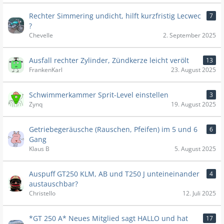
Rechter Simmering undicht, hilft kurzfristig Lecwec
7
?
Chevelle
2. September 2025
Ausfall rechter Zylinder, Zündkerze leicht verölt
13
FrankenKarl
23. August 2025
Schwimmerkammer Sprit-Level einstellen
3
Zynq
19. August 2025
Getriebegeräusche (Rauschen, Pfeifen) im 5 und 6
6
Gang
Klaus B
5. August 2025
Auspuff GT250 KLM, AB und T250 J unteineinander
4
austauschbar?
Christello
12. Juli 2025
*GT 250 A* Neues Mitglied sagt HALLO und hat
17