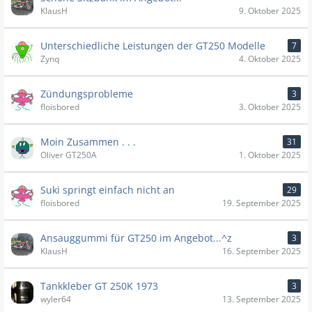
KlausH
9. Oktober 2025
Unterschiedliche Leistungen der GT250 Modelle
7
Zynq
4. Oktober 2025
Zündungsprobleme
3
floisbored
3. Oktober 2025
Moin Zusammen . . .
31
Oliver GT250A
1. Oktober 2025
Suki springt einfach nicht an
29
floisbored
19. September 2025
Ansauggummi für GT250 im Angebot...^z
3
KlausH
16. September 2025
Tankkleber GT 250K 1973
3
wyler64
13. September 2025