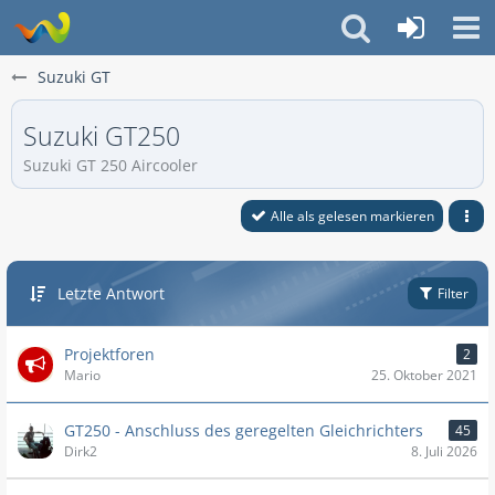
Suzuki GT
Suzuki GT250
Suzuki GT 250 Aircooler
Alle als gelesen markieren
Letzte Antwort
Filter
Projektforen
2
Mario
25. Oktober 2021
GT250 - Anschluss des geregelten Gleichrichters
45
Dirk2
8. Juli 2026