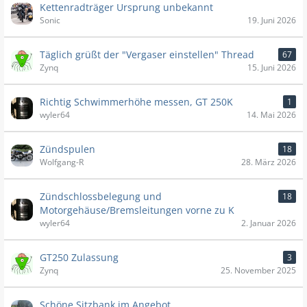
Kettenradträger Ursprung unbekannt
Sonic
19. Juni 2026
Täglich grüßt der "Vergaser einstellen" Thread
67
Zynq
15. Juni 2026
Richtig Schwimmerhöhe messen, GT 250K
1
wyler64
14. Mai 2026
Zündspulen
18
Wolfgang-R
28. März 2026
Zündschlossbelegung und
18
Motorgehäuse/Bremsleitungen vorne zu K
wyler64
2. Januar 2026
GT250 Zulassung
3
Zynq
25. November 2025
Schöne Sitzbank im Angebot...