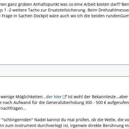
nen ganz groben Anhaltspunkt was so eine Arbeit kosten darf? Beim
s 1 -2 weitere Tacho zur Ersatzteilsicherung. Beim Drehzahlmesser
re Frage in Sachen Dockpit wäre auch wo ich die beiden rundenG
r wenige Möglichkeiten...
der hier
ist wohl der Bekannteste...aber 
e nach Aufwand für die Generalüberholung 300 - 500 € aufgerufen
 nachfragen...
 "schlingernden" Nadel kannst du mal prüfen, ob die Welle, di
ern zum Instrument durchverlegt ist, irgenwie direkte Berührung