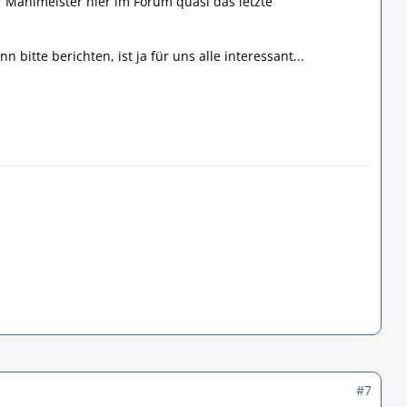
r Mahlmeister hier im Forum quasi das letzte
itte berichten, ist ja für uns alle interessant...
#7