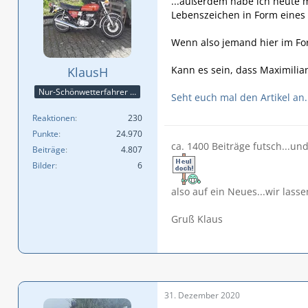
...außerdem habe ich heute m
Lebenszeichen in Form eines B
Wenn also jemand hier im Foru
Kann es sein, dass Maximilian
KlausH
Nur-Schönwetterfahrer !!! 😎😎😎
Seht euch mal den Artikel an.
Reaktionen
230
Punkte
24.970
ca. 1400 Beiträge futsch...un
Beiträge
4.807
Bilder
6
also auf ein Neues...wir lasse
Gruß Klaus
31. Dezember 2020