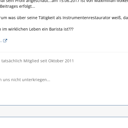
al sein Profil angeschaut...am 15.06.2017 ist von Maximilian-Volke
eitrages erfolgt...
m was über seine Tätigkeit als Instrumentenrestaurator weiß, dann b
 im wirklichen Leben ein Barista ist???
..
d tatsächlich Mitglied seit Oktober 2011
n uns nicht unterkriegen...