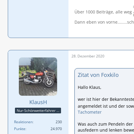
Über 1000 Beiträge, alle weg
Dann eben von vorne........sc
28. Dezember 2020
Zitat von Foxkilo
Hallo Klaus,
wer ist hier der Bekanntest
KlausH
angemeldet ist und der sow
Nur-Schönwetterfahrer !!! 😎😎😎
Tachometer
Reaktionen
230
Was auch zum Pendeln der N
Punkte
24.970
ausfedern und lenken bewe