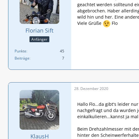
geachtet werden sollteund ei
abgebrochen. Haber allerding
wild hin und her. Eine ande
Viele Grüße
Flo
Florian Sift
Anfänger
Punkte
45
Beiträge
7
28. Dezember 2020
Hallo Flo...da gibt's leider nu
nachgefragt und da wurden j
einkalkulieren...kannst ja mal
Beim Drehzahlmesser mit der
hinter den Scheinwerferhalt
KlausH