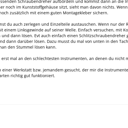
ssenden Schraubendreher aufbördeln und kommst dann an die Inn
r noch im Kunststoffgehäuse sitzt, sieht man davon nichts. Wenn
och zusätzlich mit einem guten Montagekleber sichern.
t du auch zerlegen und Einzelteile austauschen. Wenn nur der Rü
it einem Linksgewinde auf seiner Welle. Einfach versuchen, mit Ko
ln und dann lösen. Evt auch einfach einen Schlitzschraubendrehe
nd dann darüber lösen. Dazu musst du mal von unten in den Tacho
 man den Stummel lösen kann.
s erst mal an den schlechtesten Instrumenten, an denen du nicht 
h einer Werkstatt bzw. jemandem gesucht, der mir die Instrumente 
rten richtig gut funktioniert.