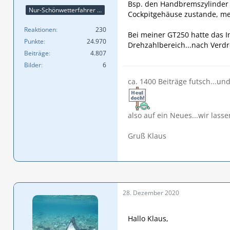
Bsp. den Handbremszylinder
Nur-Schönwetterfahrer !!! 😎😎😎
Cockpitgehäuse zustande, mei
Reaktionen
230
Bei meiner GT250 hatte das
Punkte
24.970
Drehzahlbereich...nach Verd
Beiträge
4.807
Bilder
6
ca. 1400 Beiträge futsch...un
also auf ein Neues...wir lasse
Gruß Klaus
28. Dezember 2020
Hallo Klaus,