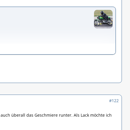
icht zurecht.
Aufwand für so einen kleinen Benzinhahn.
#122
kostet 65 € plus Steuer. Die Bearbeitungszeit
 auch überall das Geschmiere runter. Als Lack möchte ich