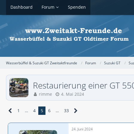
Dashboard
Forum
Spenden
Wasserbüffel & Suzuki GT Zweitaktfreunde
Forum
Suzuki GT
Su
Restaurierung einer GT 55
rimme
4. Mai 2024
1
…
4
5
6
…
33
24. Juni 2024