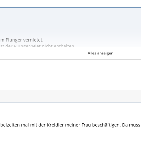
m Plunger vernietet.
st der Plunger/Niet nicht enthalten.
rchführen will, kommt mit der "einfachen" Werkzeugausstattung n
Alles anzeigen
die Vernietung nach dem Lösen wiederverwenden kann.
e Schraube ersetzt.
wie man bei uns sagt, eine ortsübliche Bastelei!! Ganz schön viel 
 bei mir gemeldet. Den Tank meiner GT zu entlacken und entrosten 
en. Es ist also Geduld gefragt.
 beizeiten mal mit der Kreidler meiner Frau beschäftigen. Da muss