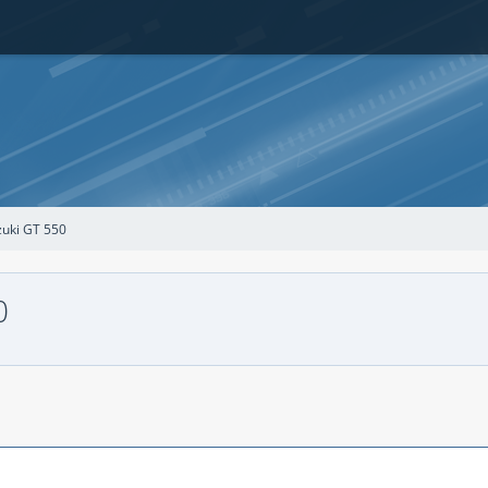
zuki GT 550
0