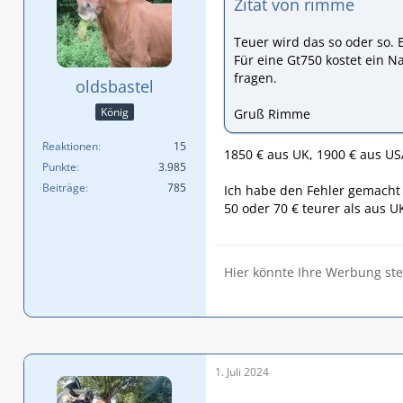
Zitat von rimme
Teuer wird das so oder so. 
Für eine Gt750 kostet ein N
fragen.
oldsbastel
König
Gruß Rimme
Reaktionen
15
1850 € aus UK, 1900 € aus US
Punkte
3.985
Beiträge
785
Ich habe den Fehler gemacht 
50 oder 70 € teurer als aus UK
Hier könnte Ihre Werbung st
1. Juli 2024