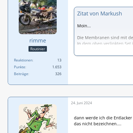
Zitat von Markush
Moin...
Die Membranen sind mit de
rimme
In dem oben verlinkten Set i
Routinier
Wer damit die Reparatur du
Ist auch fraglich, ob man 
Reaktionen
13
Ich habe den Niet durch ein
Punkte
1.653
Hier
zu sehen
Beiträge
326
bis dann
Markus
Donnerwetter, das ist mal, 
Die Abbeizzentrale hat sich
24. Juni 2024
beträgt jedoch bis zu 6 Woch
dann werde ich die Entlacker
Gruß Rimme
das nicht bezeichnen....